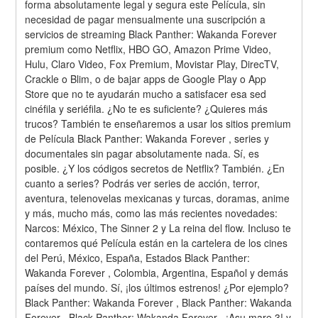
forma absolutamente legal y segura este Película, sin 
necesidad de pagar mensualmente una suscripción a 
servicios de streaming Black Panther: Wakanda Forever 
premium como Netflix, HBO GO, Amazon Prime Video, 
Hulu, Claro Video, Fox Premium, Movistar Play, DirecTV, 
Crackle o Blim, o de bajar apps de Google Play o App 
Store que no te ayudarán mucho a satisfacer esa sed 
cinéfila y seriéfila. ¿No te es suficiente? ¿Quieres más 
trucos? También te enseñaremos a usar los sitios premium 
de Película Black Panther: Wakanda Forever , series y 
documentales sin pagar absolutamente nada. Sí, es 
posible. ¿Y los códigos secretos de Netflix? También. ¿En 
cuanto a series? Podrás ver series de acción, terror, 
aventura, telenovelas mexicanas y turcas, doramas, anime 
y más, mucho más, como las más recientes novedades: 
Narcos: México, The Sinner 2 y La reina del flow. Incluso te 
contaremos qué Película están en la cartelera de los cines 
del Perú, México, España, Estados Black Panther: 
Wakanda Forever , Colombia, Argentina, Español y demás 
países del mundo. Sí, ¡los últimos estrenos! ¿Por ejemplo? 
Black Panther: Wakanda Forever , Black Panther: Wakanda 
Forever , Black Panther: Wakanda Forever , ¡Asu mare 3! y 